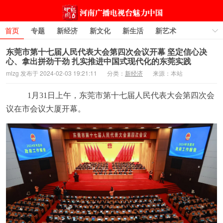
首页
专题
新经济
新文化
新生活
新艺术
图片
城市·旅游
科技
大师新匠
访谈
评论
东莞市第十七届人民代表大会第四次会议开幕 坚定信心决
心、拿出拼劲干劲 扎实推进中国式现代化的东莞实践
原创
mlzg 发布于 2024-02-03 19:21:11
分类：
新经济
来源：本站
1
月
31
日上午，
东莞市第十七届人民代表大会第
四
次会
议
在市会议大厦开幕。