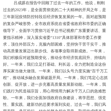
吕成蹊在报告中回顾了过去一年的工作。他说，刚刚
过去的
2023
年，是全面贯彻党的二十大精神的开局之年，是
三年新冠疫情防控转段后经济恢复发展的一年。面对超预期
的复杂严峻形势，全市政府系统在省委省政府和市委的正确
领导下，全面学习贯彻习近平总书记视察广东重要讲话、重
要指示精神，深入落实
省委“1310”具体部署和市委工作要
求，顶住外部压力，克服内部困难，坚持快干苦干实干，推
动高质量发展迈出新步伐、各项事业取得新成效。一年来，
我们积极应对超预期变化，推动全市经济筑底回升、持续向
好。一年来，我们立足打基础、利长远，全力把制造业这份
厚实家当做大做强。一年来，我们以头号力度实施“百千万工
程”，推动城乡融合发展破题开局。一年来，我们笃定心志抓
创新、促开放，进一步充蓄高质量发展新动能。一年来，我
们践行为民造福宗旨，用心用情用力解决千万人口的急难愁
盼。一年来，我们全面加强政府自身建设，将学思想、强党
性、重实践、建新功的总要求落到实处。过去一年，我们风