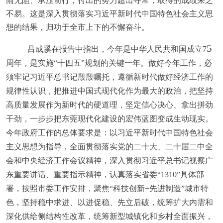
雨无阻、承压前行，付出的努力超出寻常，取得的成绩来之
不易。这是深入贯彻落实习近平新时代中国特色社会主义思
想的结果，归功于全市上下的不懈奋斗。
5
吕成蹊在报告中指出，今年是中华人民共和国成立
7
周年，是实施“十四五”规划的关键一年。做好今年工作，必
须牢记习近平总书记殷殷嘱托，遵循新时代做好经济工作的
规律性认识，把推进中国式现代化作为最大的政治，把坚持
高质量发展作为新时代的硬道理，坚定信心决心、拿出拼劲
干劲，一步步把东莞现代化建设的宏伟蓝图变成生动现实。
今年政府工作的总体要求是：以习近平新时代中国特色社会
主义思想为指导，全面贯彻落实党的二十大、二十届二中全
会和中央经济工作会议精神，深入贯彻习近平总书记视察广
东重要讲话、重要指示精神，认真落实省委“
1310
”具体部
署，按照市委工作安排，聚焦“科技创新
+
先进制造”城市特
色，坚持稳中求进、以进促稳、先立后破，统筹扩大内需和
深化供给侧结构性改革，统筹新型城镇化和乡村全面振兴，