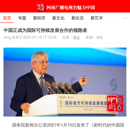
首页
专题
新经济
新文化
新生活
新艺术
图片
城市·旅游
科技
大师新匠
访谈
评论
中国正成为国际可持续发展合作的领跑者
mlzg 发布于 2021-01-19 17:12:35
分类：
评论
来源：本站
原创
国务院新闻办公室2021年1月10日发布了《新时代的中国国