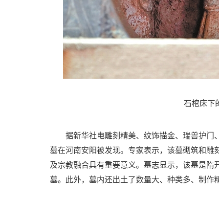
石棺床下
据新华社电雕刻精美、纹饰描金、瑞兽护门、
墓在河南安阳被发现。专家表示，该墓砌筑和雕
及宗教融合具有重要意义。墓志显示，该墓是隋开
墓。此外，墓内还出土了数量大、种类多、制作