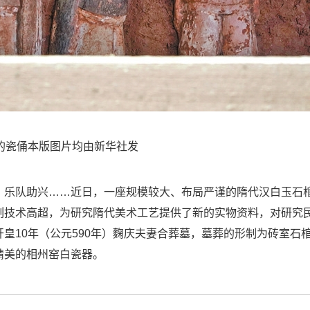
的瓷俑本版图片均由新华社发
乐队助兴……近日，一座规模较大、布局严谨的隋代汉白玉石
刻技术高超，为研究隋代美术工艺提供了新的实物资料，对研究
皇10年（公元590年）麴庆夫妻合葬墓，墓葬的形制为砖室石
精美的相州窑白瓷器。