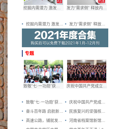
挖掘内需潜力 激发消费活力
发力“需求侧” 释放内需潜力
挖掘内需潜力 激发消费活力
发力“需求侧” 释放内需潜力
专题
致敬“七·一功勋”获得者丨百战老兵王占山被授予“七一勋章” 连线老英雄，听听他的授勋感言
庆祝中国共产党成立100周年“七一勋章”颁授仪式在京隆重举行
致敬“七·一功勋”获得者丨百战老兵王占山被授予“七一勋章” 连线老英雄，听听他的授勋感言
庆祝中国共产党成立100周年“七一勋章”颁授仪式在京隆重举行
奋斗百年路 启航新征程｜透过三个大门看安钢
民族复兴的坚强核心——中国共产党成立100周年启示录之“领航篇”
高速公路，铺就发展快车道（沿着高速看中国）
河南省档案馆新馆揭牌 历时5年建成