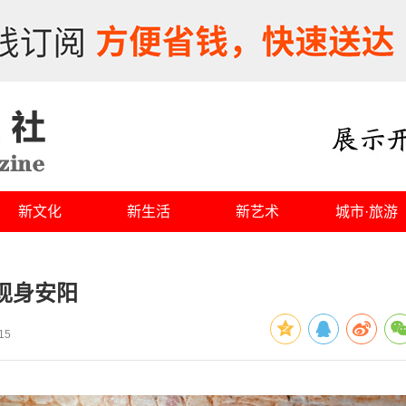
新文化
新生活
新艺术
城市·旅游
现身安阳
15