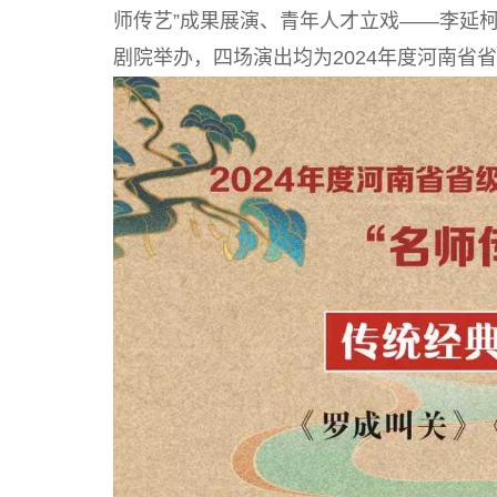
师传艺”成果展演、青年人才立戏——李延柯
剧院举办，四场演出均为2024年度河南省