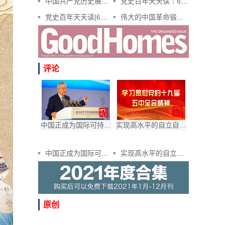
中国共产党历史展览中的河南文物有哪些？
党史百年天天读｜6月22日
党史百年天天读|6月15日
伟大的中国革命锻造崇高的大别山精神
评论
中国正成为国际可持续发展合作的领跑者
实现高水平的自立自强 加快构建新发展格局
中国正成为国际可持续发展合作的领跑者
实现高水平的自立自强 加快构建新发展格局
原创