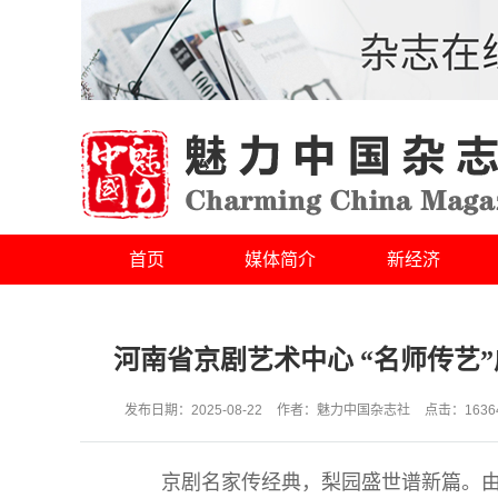
首页
媒体简介
新经济
河南省京剧艺术中心 “名师传艺
发布日期：
2025-08-22
作者：
魅力中国杂志社
点击：
1636
京剧名家传经典，梨园盛世谱新篇。由