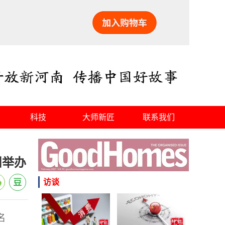
科技
大师新匠
联系我们
州举办
访谈
名