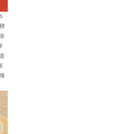
5
穆
亲
年
金
张
维