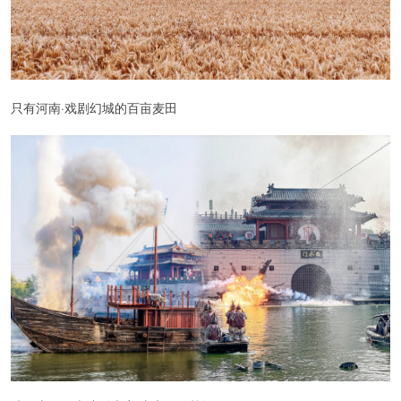
只有河南·戏剧幻城的百亩麦田