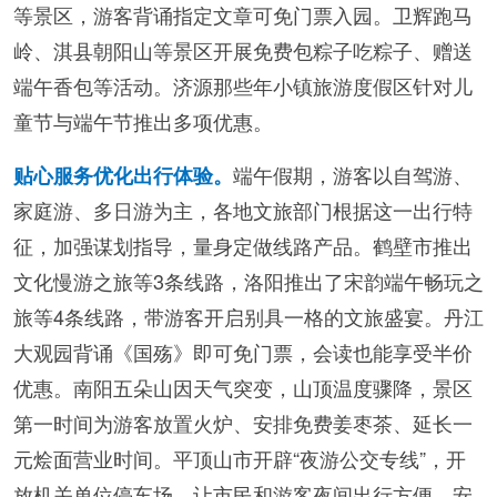
等景区，游客背诵指定文章可免门票入园。卫辉跑马
岭、淇县朝阳山等景区开展免费包粽子吃粽子、赠送
端午香包等活动。济源那些年小镇旅游度假区针对儿
童节与端午节推出多项优惠。
端午假期，游客以自驾游、
贴心服务优化出行体验。
家庭游、多日游为主，各地文旅部门根据这一出行特
征，加强谋划指导，量身定做线路产品。鹤壁市推出
文化慢游之旅等3条线路，洛阳推出了宋韵端午畅玩之
旅等4条线路，带游客开启别具一格的文旅盛宴。丹江
大观园背诵《国殇》即可免门票，会读也能享受半价
优惠。南阳五朵山因天气突变，山顶温度骤降，景区
第一时间为游客放置火炉、安排免费姜枣茶、延长一
元烩面营业时间。平顶山市开辟“夜游公交专线”，开
放机关单位停车场，让市民和游客夜间出行方便、安