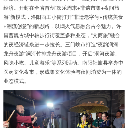
经济。开封在全省首创“欢乐周末+非遗市集+夜间旅
游”新模式，洛阳西工小街打开“非遗老字号+传统美食
+潮流创意”的新思路，以烟火气息融合古今魅力。许
昌曹魏古城中轴步行街覆盖多种业态，“文商旅”融合
的夜经济链条进一步拉长。三门峡市打造“夜韵涧河·
龙舟夜游”涧河竹排龙舟夜游项目，开启“涧河夜游、
风味小吃、儿童游乐”等系列活动。南阳社旗县举办中
医药文化夜市，形成集文化体验与夜间消费为一体的
业态模式。