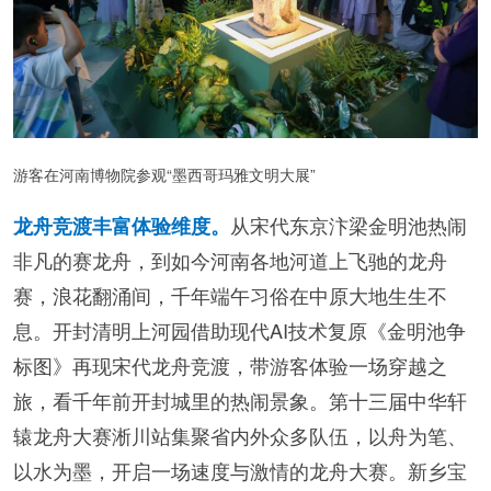
游客在河南博物院参观“墨西哥玛雅文明大展”
从宋代东京汴梁金明池热闹
龙舟竞渡丰富体验维度。
非凡的赛龙舟，到如今河南各地河道上飞驰的龙舟
赛，浪花翻涌间，千年端午习俗在中原大地生生不
息。开封清明上河园借助现代AI技术复原《金明池争
标图》再现宋代龙舟竞渡，带游客体验一场穿越之
旅，看千年前开封城里的热闹景象。第十三届中华轩
辕龙舟大赛淅川站集聚省内外众多队伍，以舟为笔、
以水为墨，开启一场速度与激情的龙舟大赛。新乡宝