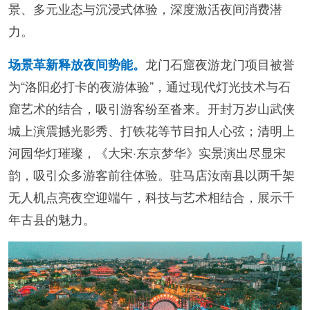
景、多元业态与沉浸式体验，深度激活夜间消费潜
力。
龙门石窟夜游龙门项目被誉
场景革新释放夜间势能。
为“洛阳必打卡的夜游体验”，通过现代灯光技术与石
窟艺术的结合，吸引游客纷至沓来。开封万岁山武侠
城上演震撼光影秀、打铁花等节目扣人心弦；清明上
河园华灯璀璨，《大宋·东京梦华》实景演出尽显宋
韵，吸引众多游客前往体验。驻马店汝南县以两千架
无人机点亮夜空迎端午，科技与艺术相结合，展示千
年古县的魅力。