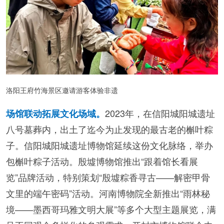
洛阳王府竹海景区邀请游客体验非遗
2023年，在信阳城阳城遗址
场馆联动拓展文化场域。
八号墓葬内，出土了迄今为止发现的最古老的槲叶粽
子。信阳城阳城遗址博物馆延续这份文化脉络，举办
包槲叶粽子活动。殷墟博物馆推出“跟着馆长看展
览”品牌活动，特别策划“殷墟粽香寻古——解密甲骨
文里的端午密码”活动。河南博物院全新推出“雨林秘
境——墨西哥玛雅文明大展”等多个大型主题展览，满