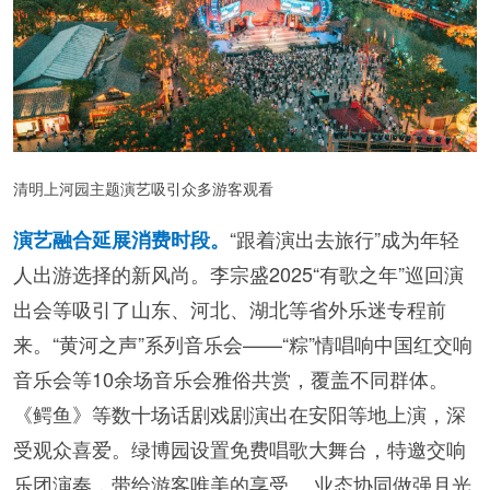
清明上河园主题演艺吸引众多游客观看
“跟着演出去旅行”成为年轻
演艺融合延展消费时段。
人出游选择的新风尚。李宗盛2025“有歌之年”巡回演
出会等吸引了山东、河北、湖北等省外乐迷专程前
来。“黄河之声”系列音乐会——“粽”情唱响中国红交响
音乐会等10余场音乐会雅俗共赏，覆盖不同群体。
《鳄鱼》等数十场话剧戏剧演出在安阳等地上演，深
受观众喜爱。绿博园设置免费唱歌大舞台，特邀交响
乐团演奏，带给游客唯美的享受。 业态协同做强月光