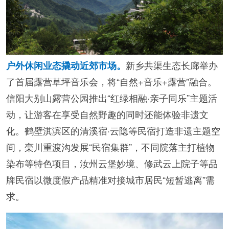
新乡共渠生态长廊举办
户外休闲业态撬动近郊市场。
了首届露营草坪音乐会，将“自然+音乐+露营”融合。
信阳大别山露营公园推出“红绿相融·亲子同乐”主题活
动，让游客在享受自然野趣的同时还能体验非遗文
化。鹤壁淇滨区的清溪宿·云隐等民宿打造非遗主题空
间，栾川重渡沟发展“民宿集群”，不同院落主打植物
染布等特色项目，汝州云堡妙境、修武云上院子等品
牌民宿以微度假产品精准对接城市居民“短暂逃离”需
求。