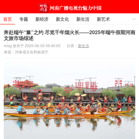
首页
专题
新经济
新文化
新生活
新艺术
图片
城市·旅游
科技
大师新匠
访谈
评论
奔赴端午“豫”之约 尽览千年烟火长——2025年端午假期河南
文旅市场综述
原创
mlzg 发布于 2025-06-03 09:40:05
分类：
新生活
来源：河南省文化和旅游厅