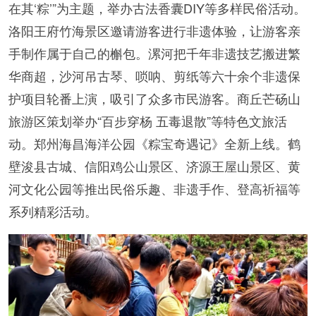
在其‘粽’”为主题，举办古法香囊DIY等多样民俗活动。
洛阳王府竹海景区邀请游客进行非遗体验，让游客亲
手制作属于自己的槲包。漯河把千年非遗技艺搬进繁
华商超，沙河吊古琴、唢呐、剪纸等六十余个非遗保
护项目轮番上演，吸引了众多市民游客。商丘芒砀山
旅游区策划举办“百步穿杨 五毒退散”等特色文旅活
动。郑州海昌海洋公园《粽宝奇遇记》全新上线。鹤
壁浚县古城、信阳鸡公山景区、济源王屋山景区、黄
河文化公园等推出民俗乐趣、非遗手作、登高祈福等
系列精彩活动。