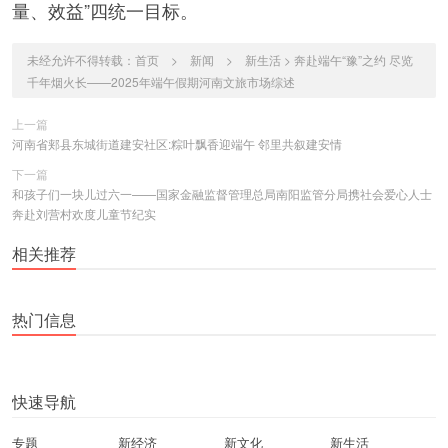
量、效益”四统一目标。
未经允许不得转载：
首页
>
新闻
>
新生活
>
奔赴端午“豫”之约 尽览
千年烟火长——2025年端午假期河南文旅市场综述
上一篇
河南省郏县东城街道建安社区:粽叶飘香迎端午 邻里共叙建安情
下一篇
和孩子们一块儿过六一——国家金融监督管理总局南阳监管分局携社会爱心人士
奔赴刘营村欢度儿童节纪实
相关推荐
热门信息
快速导航
专题
新经济
新文化
新生活